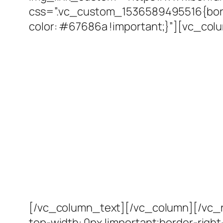
css=”.vc_custom_1536589495516{borde
color: #67686a !important;}”][vc_col
[/vc_column_text][/vc_column][/vc_
top-width: 0px !important;border-right