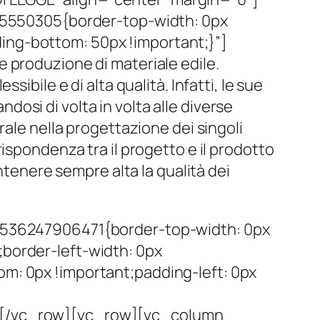
5550305{border-top-width: 0px
ing-bottom: 50px !important;}”]
e produzione di materiale edile.
ibile e di alta qualità. Infatti, le sue
osi di volta in volta alle diverse
rale nella progettazione dei singoli
ispondenza tra il progetto e il prodotto
ntenere sempre alta la qualità dei
536247906471{border-top-width: 0px
;border-left-width: 0px
om: 0px !important;padding-left: 0px
n][/vc_row][vc_row][vc_column