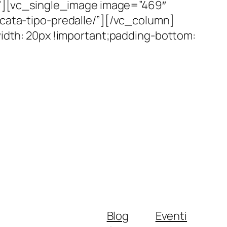
;}”][vc_single_image image=”469″
icata-tipo-predalle/”][/vc_column]
th: 20px !important;padding-bottom:
Blog
Eventi