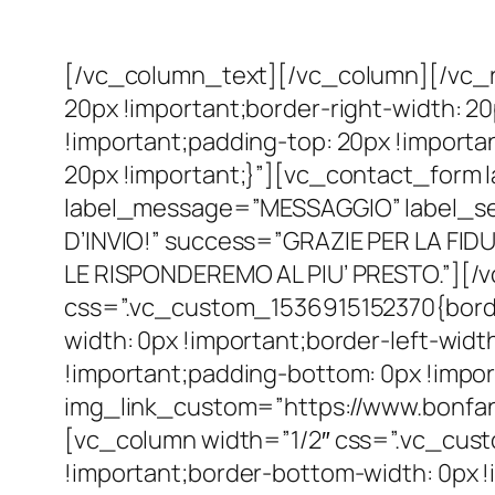
[/vc_column_text][/vc_column][/vc_
20px !important;border-right-width: 2
!important;padding-top: 20px !importa
20px !important;}”][vc_contact_form
label_message=”MESSAGGIO” label_se
D’INVIO!” success=”GRAZIE PER LA FID
LE RISPONDEREMO AL PIU’ PRESTO.”][/
css=”.vc_custom_1536915152370{border
width: 0px !important;border-left-widt
!important;padding-bottom: 0px !impor
img_link_custom=”https://www.bonfante
[vc_column width=”1/2″ css=”.vc_cust
!important;border-bottom-width: 0px !