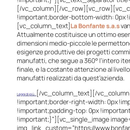
[/vc_column][/vc_row][vc_row][vc_c
!important;border-bottom-width: 0px !
[vc_column_text]
van
La Bonfante s.a.s
Attualmente costituisce un ottimo esempio
dimensioni medio-piccole le permettono 
esigenze produttive dei progetti commiss
manufatti, che segue a 360° l’intero ite
finale, e la costante attenzione al livel
manufatti realizzati da quest’azienda.
[/vc_column_text][/vc_column
Leggi di più…
!important;border-right-width: 0px !im
!important;padding-top: 0px !important
!important;}”][vc_single_image image
img_link_custom=”https://www.bonfan