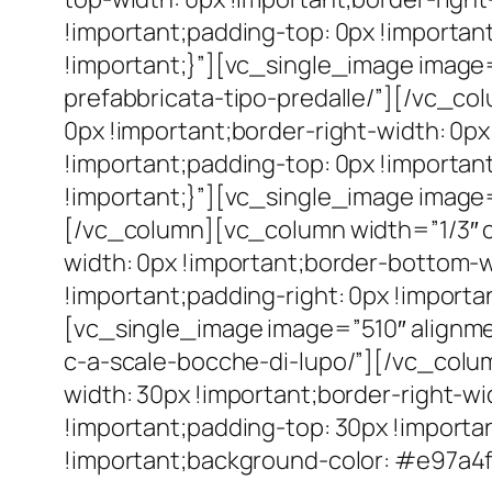
!important;padding-top: 0px !important
!important;}”][vc_single_image image=
prefabbricata-tipo-predalle/”][/vc_
0px !important;border-right-width: 0px
!important;padding-top: 0px !important
!important;}”][vc_single_image image=
[/vc_column][vc_column width=”1/3″ 
width: 0px !important;border-bottom-wi
!important;padding-right: 0px !importa
[vc_single_image image=”510″ alignme
c-a-scale-bocche-di-lupo/”][/vc_col
width: 30px !important;border-right-wi
!important;padding-top: 30px !importan
!important;background-color: #e97a4f