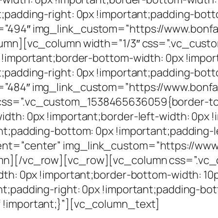
;padding-right: 0px !important;padding-bott
”494″ img_link_custom=”https://www.bonfante
column][vc_column width=”1/3″ css=”.vc_cus
 !important;border-bottom-width: 0px !impor
;padding-right: 0px !important;padding-bott
”484″ img_link_custom=”https://www.bonfant
css=”.vc_custom_1538465636059{border-top-
dth: 0px !important;border-left-width: 0px 
nt;padding-bottom: 0px !important;padding-le
nt=”center” img_link_custom=”https://www.b
umn][/vc_row][vc_row][vc_column css=”.vc
dth: 0px !important;border-bottom-width: 10p
t;padding-right: 0px !important;padding-bot
 !important;}”][vc_column_text]