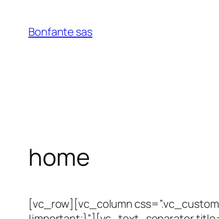
Vai
al
Bonfante sas
contenuto
home
[vc_row][vc_column css=”.vc_custom
!important;}”][vc_text_separator tit