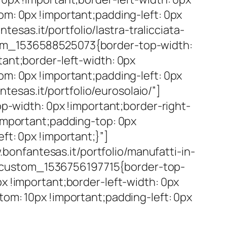
om: 0px !important;padding-left: 0px
sas.it/portfolio/lastra-tralicciata-
tom_1536588525073{border-top-width:
tant;border-left-width: 0px
om: 0px !important;padding-left: 0px
esas.it/portfolio/eurosolaio/”]
width: 0px !important;border-right-
!important;padding-top: 0px
ft: 0px !important;}”]
onfantesas.it/portfolio/manufatti-in-
_custom_1536756197715{border-top-
x !important;border-left-width: 0px
tom: 10px !important;padding-left: 0px