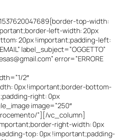
1537620047689{border-top-width:
portant;border-left-width: 20px
ttom: 20px !important;padding-left:
”EMAIL” label_subject=”OGGETTO”
tesas@gmail.com” error=”ERRORE
dth=”1/2″
dth: 0px !important;border-bottom-
;padding-right: 0px
ngle_image image=”250″
aterocemento/”][/vc_column]
mportant;border-right-width: 0px
padding-top: 0px !important;padding-