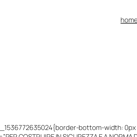
hom
_1536772635024{border-bottom-width: 0px !
le=”PER COSTRUIRE IN SICUREZZA E A NORMA D