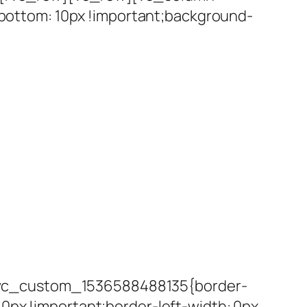
ottom: 10px !important;background-
.vc_custom_1536588488135{border-
0px !important;border-left-width: 0px