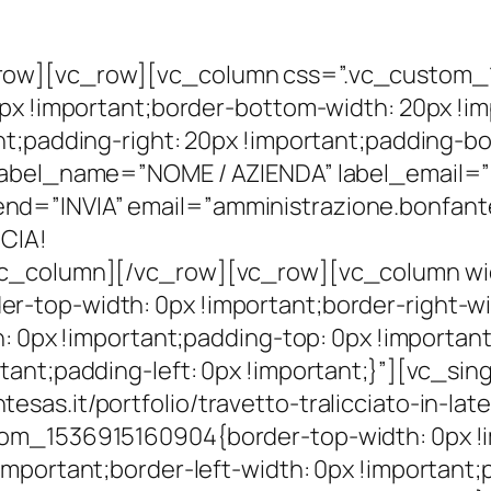
CONTATTACI O RICHIEDICI IL TUO PREVENTIVO!
row][vc_row][vc_column css=”.vc_custom_
0px !important;border-bottom-width: 20px !im
nt;padding-right: 20px !important;padding-bo
 label_name=”NOME / AZIENDA” label_email=
nd=”INVIA” email=”amministrazione.bonfan
UCIA!
vc_column][/vc_row][vc_row][vc_column wi
-top-width: 0px !important;border-right-wi
h: 0px !important;padding-top: 0px !important
tant;padding-left: 0px !important;}”][vc_si
sas.it/portfolio/travetto-tralicciato-in-l
om_1536915160904{border-top-width: 0px !i
important;border-left-width: 0px !important;