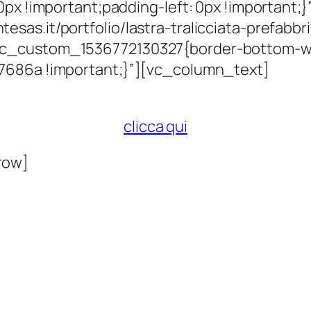
 0px !important;padding-left: 0px !important
sas.it/portfolio/lastra-tralicciata-prefabbr
c_custom_1536772130327{border-bottom-wid
7686a !important;}”][vc_column_text]
Per scaricare le nostra brochure
clicca qui
row]