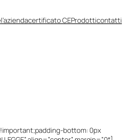
e
l’azienda
certificato CE
Prodotti
contatti
important;padding-bottom: 0px
I LEGGE” align=”center” margin=”0″]