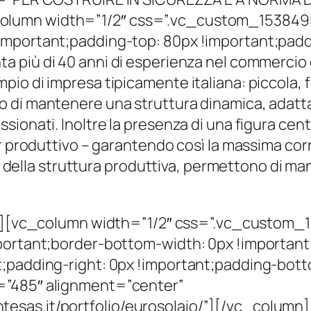
olumn width=”1/2″ css=”.vc_custom_153849
important;padding-top: 80px !important;padd
ta più di 40 anni di esperienza nel commercio 
 di impresa tipicamente italiana: piccola, fless
di mantenere una struttura dinamica, adattand
ionati. Inoltre la presenza di una figura cent
r produttivo – garantendo così la massima corr
lo della struttura produttiva, permettono di ma
][vc_column width=”1/2″ css=”.vc_custom_1
portant;border-bottom-width: 0px !important
;padding-right: 0px !important;padding-bott
=”485″ alignment=”center”
tesas.it/portfolio/eurosolaio/”][/vc_colum